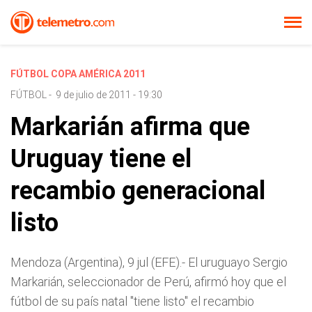
FÚTBOL COPA AMÉRICA 2011
FÚTBOL
-
9 de julio de 2011 - 19:30
Markarián afirma que
Uruguay tiene el
recambio generacional
listo
Mendoza (Argentina), 9 jul (EFE).- El uruguayo Sergio
Markarián, seleccionador de Perú, afirmó hoy que el
fútbol de su país natal "tiene listo" el recambio