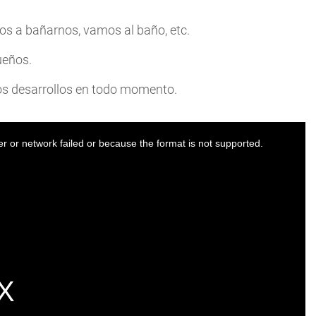
os a bañarnos, vamos al baño, etc.
ueños.
s desarrollos en todo momento.