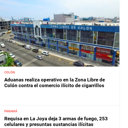
COLÓN
Aduanas realiza operativo en la Zona Libre de
Colón contra el comercio ilícito de cigarrillos
PANAMÁ
Requisa en La Joya deja 3 armas de fuego, 253
celulares y presuntas sustancias ilícitas