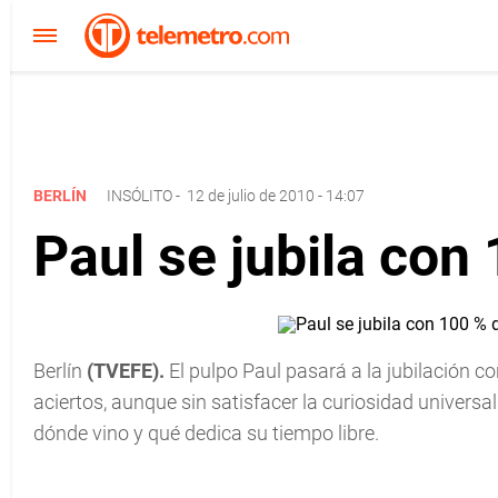
BERLÍN
INSÓLITO
-
12 de julio de 2010 - 14:07
Paul se jubila con 
Berlín
(TVEFE).
El pulpo Paul pasará a la jubilación c
aciertos, aunque sin satisfacer la curiosidad universa
dónde vino y qué dedica su tiempo libre.