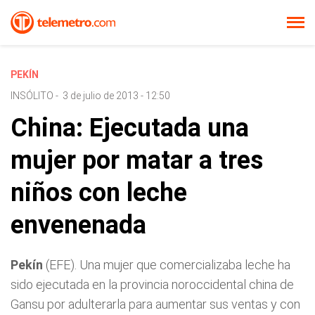
PEKÍN
INSÓLITO
-
3 de julio de 2013 - 12:50
China: Ejecutada una
mujer por matar a tres
niños con leche
envenenada
Pekín
(EFE). Una mujer que comercializaba leche ha
sido ejecutada en la provincia noroccidental china de
Gansu por adulterarla para aumentar sus ventas y con