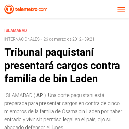
ISLAMABAD
INTERNACIONALES
-
26 de marzo de 2012 - 09:21
Tribunal paquistaní
presentará cargos contra
familia de bin Laden
ISLAMABAD (
AP
). Una corte paquistaní está
preparada para presentar cargos en contra de cinco
miembros de la familia de Osama bin Laden por haber
entrado y vivir sin permiso legal en el país, dijo su
abogado defensor el lunes.