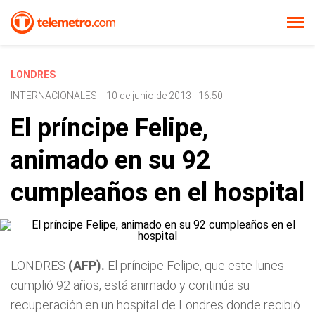
LONDRES
INTERNACIONALES
-
10 de junio de 2013 - 16:50
El príncipe Felipe,
animado en su 92
cumpleaños en el hospital
LONDRES
(AFP).
El príncipe Felipe, que este lunes
cumplió 92 años, está animado y continúa su
recuperación en un hospital de Londres donde recibió