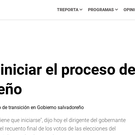
TREPORTA
PROGRAMAS
OPIN
iniciar el proceso d
eño
ene que iniciarse", dijo hoy el dirigente del gobernante
recuento final de los votos de las elecciones del