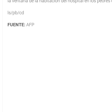
la ventana de la habitación del hospital en los peores 
ls/pb/cd
FUENTE:
AFP