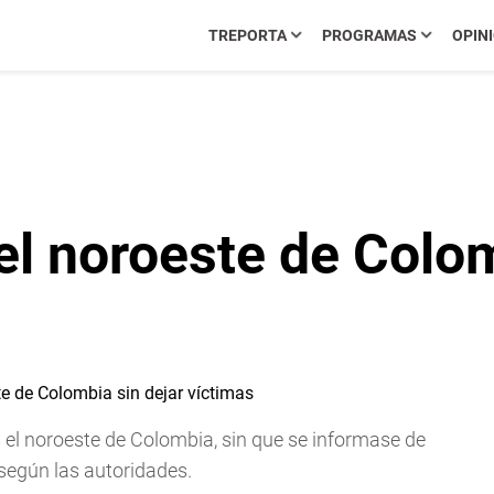
TREPORTA
PROGRAMAS
OPIN
l noroeste de Colom
 el noroeste de Colombia, sin que se informase de
según las autoridades.