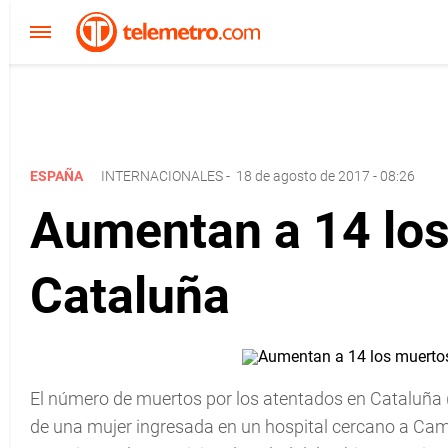
ESPAÑA
INTERNACIONALES
-
18 de agosto de 2017 - 08:26
Aumentan a 14 los
Cataluña
El número de muertos por los atentados en Cataluña 
de una mujer ingresada en un hospital cercano a Camb