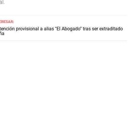
al.
ERESAR:
ención provisional a alias "El Abogado" tras ser extraditado
ña