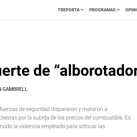
TREPORTA
PROGRAMAS
OPIN
erte de “alborotado
as fuerzas de seguridad dispararon y mataron a
otestas por la subida de los precios del combustible. Es
modo la violencia empleada para sofocar las