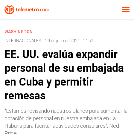
WASHINGTON
INTERNACIONALES
-
20 de julio de 2021 - 14:51
EE. UU. evalúa expandir
personal de su embajada
en Cuba y permitir
remesas
"Estamos revisando nuestros planes para aumentar la
dotación de personal en nuestra embajada en La
Habana para facilitar actividades consulares", Ned
Price.