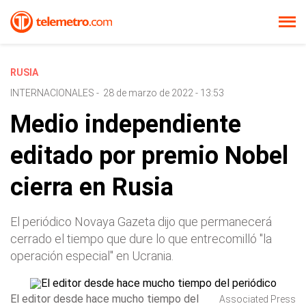
RUSIA
INTERNACIONALES
-
28 de marzo de 2022 - 13:53
Medio independiente
editado por premio Nobel
cierra en Rusia
El periódico Novaya Gazeta dijo que permanecerá
cerrado el tiempo que dure lo que entrecomilló "la
operación especial" en Ucrania.
El editor desde hace mucho tiempo del
Associated Press