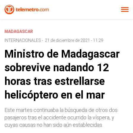
MADAGASCAR
INTERNACIONALES
-
21 de diciembre de 2021 - 11:29
Ministro de Madagascar
sobrevive nadando 12
horas tras estrellarse
helicóptero en el mar
Este martes continuaba la búsqueda de otros dos
pasajeros tras el accidente ocurrido la víspera, y
cuyas causas no han sido aún establecidas.