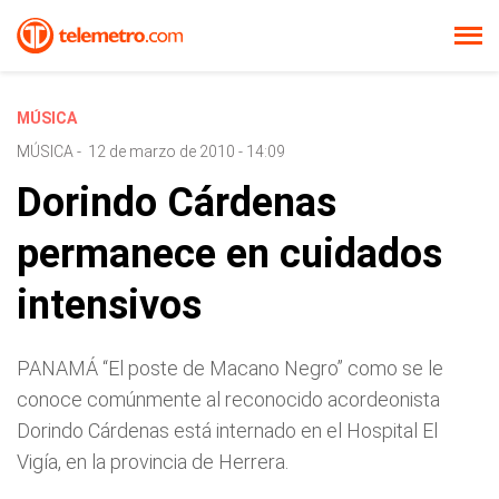
MÚSICA
MÚSICA
-
12 de marzo de 2010 - 14:09
Dorindo Cárdenas
permanece en cuidados
intensivos
PANAMÁ “El poste de Macano Negro” como se le
conoce comúnmente al reconocido acordeonista
Dorindo Cárdenas está internado en el Hospital El
Vigía, en la provincia de Herrera.