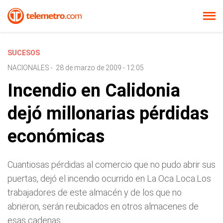
SUCESOS
NACIONALES
-
28 de marzo de 2009 - 12:05
Incendio en Calidonia
dejó millonarias pérdidas
económicas
Cuantiosas pérdidas al comercio que no pudo abrir sus
puertas, dejó el incendio ocurrido en La Oca Loca.Los
trabajadores de este almacén y de los que no
abrieron, serán reubicados en otros almacenes de
esas cadenas.