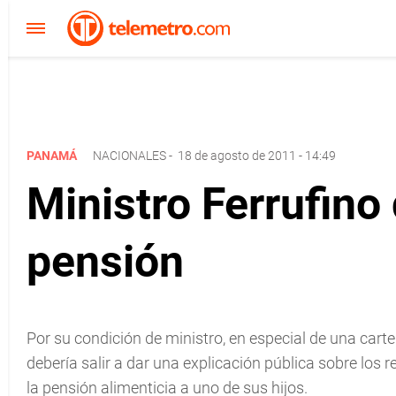
PANAMÁ
NACIONALES
-
18 de agosto de 2011 - 14:49
Ministro Ferrufino
pensión
Por su condición de ministro, en especial de una carte
debería salir a dar una explicación pública sobre los 
la pensión alimenticia a uno de sus hijos.