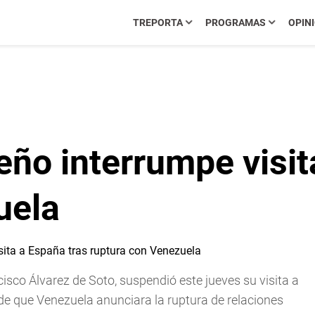
TREPORTA
PROGRAMAS
OPIN
eño interrumpe visit
uela
isco Álvarez de Soto, suspendió este jueves su visita a
de que Venezuela anunciara la ruptura de relaciones