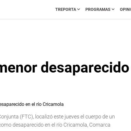
TREPORTA
PROGRAMAS
OPIN
menor desaparecido e
njunta (FTC), localizó este jueves el cuerpo de un
 como desaparecido en el río Cricamola, Comarca