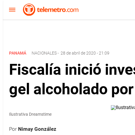
PANAMÁ
NACIONALES
-
28 de abril de 2020 - 21:09
Fiscalía inició inv
gel alcoholado por
Ilustrativa Dreamstime
Por
Nimay González