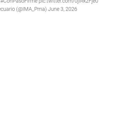
!
#ConPasoFirme
pic.twitter.com/0jIRkzFje0
pecuario (@IMA_Pma)
June 3, 2026