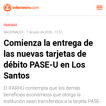
PANAMÁ
NACIONALES
-
7 de julio de 2026 - 12:51
Comienza la entrega de
las nuevas tarjetas de
débito PASE-U en Los
Santos
El IFARHU contempla que los demás
beneficios económicos que otorga la
institución sean transferidos a la tarjeta PASE-