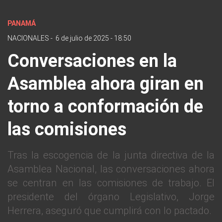
PANAMÁ
NACIONALES
-
6 de julio de 2025 - 18:50
Conversaciones en la
Asamblea ahora giran en
torno a conformación de
las comisiones
Tras la escogencia de la junta directiva de la
Asamblea Nacional, las conversaciones ahora
se centran en las comisiones de trabajo. El
presidente del órgano Legislativo, Jorge
Herrera, aseguró que cumplirá con lo pactado.