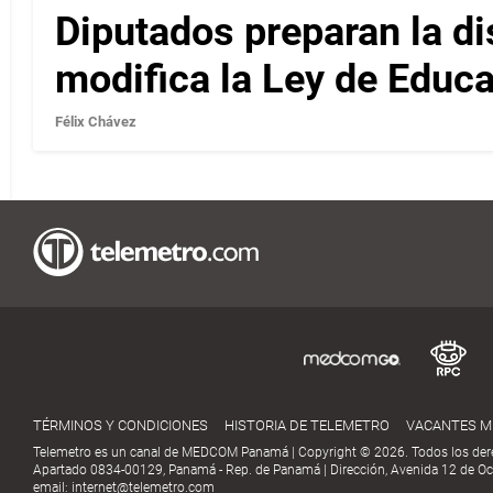
Diputados preparan la di
modifica la Ley de Educ
Félix Chávez
TÉRMINOS Y CONDICIONES
HISTORIA DE TELEMETRO
VACANTES 
Telemetro es un canal de MEDCOM Panamá | Copyright © 2026. Todos los der
Apartado 0834-00129, Panamá - Rep. de Panamá | Dirección, Avenida 12 de Oct
email:
internet@telemetro.com