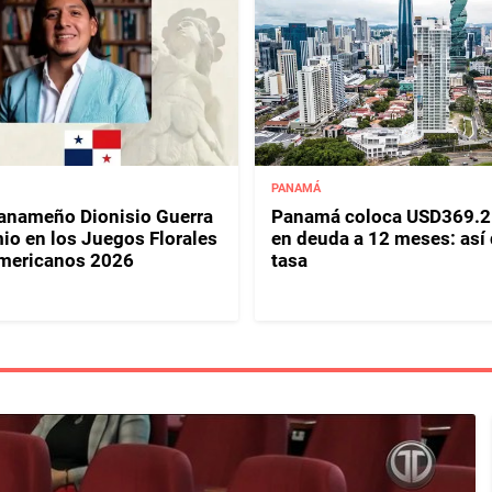
PANAMÁ
panameño Dionisio Guerra
Panamá coloca USD369.2
io en los Juegos Florales
en deuda a 12 meses: así
mericanos 2026
tasa