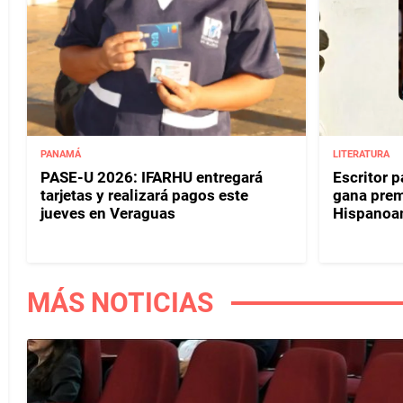
PANAMÁ
LITERATURA
PASE-U 2026: IFARHU entregará
Escritor 
tarjetas y realizará pagos este
gana prem
jueves en Veraguas
Hispanoa
MÁS NOTICIAS