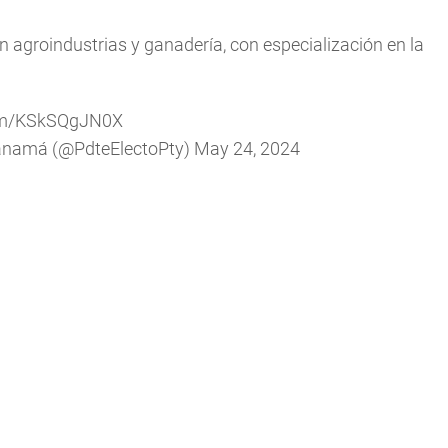
n agroindustrias y ganadería, con especialización en la
com/KSkSQgJN0X
 Panamá (@PdteElectoPty)
May 24, 2024