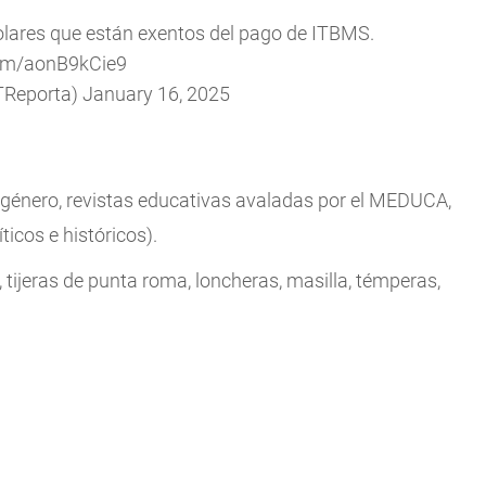
colares que están exentos del pago de ITBMS.
com/aonB9kCie9
TReporta)
January 16, 2025
r género, revistas educativas avaladas por el MEDUCA,
ticos e históricos).
 tijeras de punta roma, loncheras, masilla, témperas,