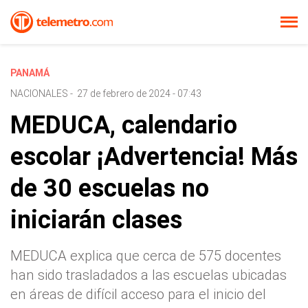
PANAMÁ
NACIONALES
-
27 de febrero de 2024 - 07:43
MEDUCA, calendario
escolar ¡Advertencia! Más
de 30 escuelas no
iniciarán clases
MEDUCA explica que cerca de 575 docentes
han sido trasladados a las escuelas ubicadas
en áreas de difícil acceso para el inicio del