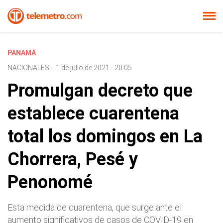
PANAMÁ
NACIONALES
-
1 de julio de 2021 - 20:05
Promulgan decreto que
establece cuarentena
total los domingos en La
Chorrera, Pesé y
Penonomé
Esta medida de cuarentena, que surge ante el
aumento significativos de casos de COVID-19 en