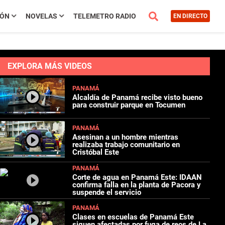
IÓN
NOVELAS
TELEMETRO RADIO
EN DIRECTO
EXPLORA MÁS VIDEOS
PANAMÁ
Alcaldía de Panamá recibe visto bueno
para construir parque en Tocumen
PANAMÁ
Asesinan a un hombre mientras
realizaba trabajo comunitario en
Cristóbal Este
PANAMÁ
Corte de agua en Panamá Este: IDAAN
confirma falla en la planta de Pacora y
suspende el servicio
PANAMÁ
Clases en escuelas de Panamá Este
siguen afectadas por fuga de reos de La