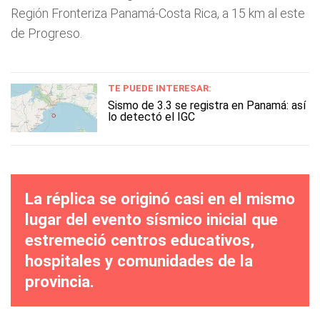
Región Fronteriza Panamá-Costa Rica, a 15 km al este
de Progreso.
TE PUEDE INTERESAR:
Sismo de 3.3 se registra en Panamá: así
lo detectó el IGC
La réplica se originó casi en el mismo
lugar del evento sísmico inicial que
estremeció centros educativos,
hospitales y comunidades de la
provincia.