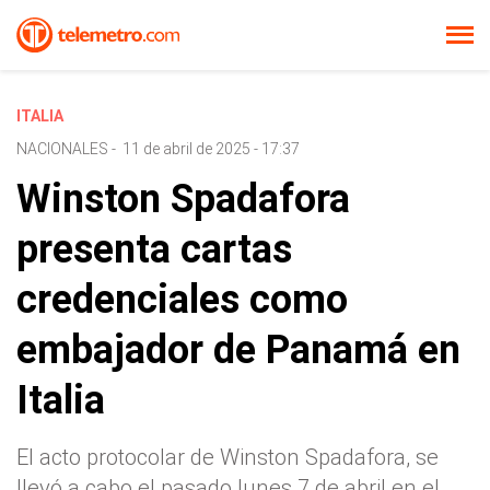
ITALIA
NACIONALES
-
11 de abril de 2025 - 17:37
Winston Spadafora
presenta cartas
credenciales como
embajador de Panamá en
Italia
El acto protocolar de Winston Spadafora, se
llevó a cabo el pasado lunes 7 de abril en el