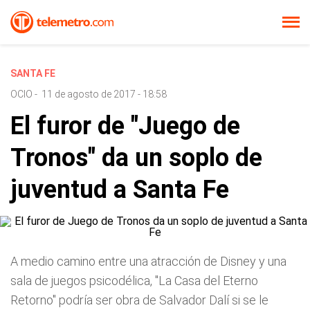
SANTA FE
OCIO
-
11 de agosto de 2017 - 18:58
El furor de "Juego de
Tronos" da un soplo de
juventud a Santa Fe
A medio camino entre una atracción de Disney y una
sala de juegos psicodélica, "La Casa del Eterno
Retorno" podría ser obra de Salvador Dalí si se le