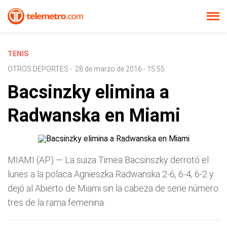
TENIS
OTROS DEPORTES
-
28 de marzo de 2016 - 15:55
Bacsinzky elimina a
Radwanska en Miami
MIAMI (AP) — La suiza Timea Bacsinszky derrotó el
lunes a la polaca Agnieszka Radwanska 2-6, 6-4, 6-2 y
dejó al Abierto de Miami sin la cabeza de serie número
tres de la rama femenina.