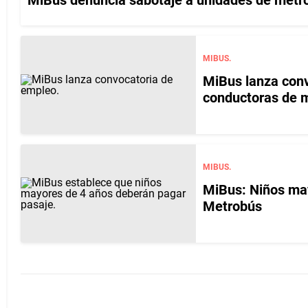
MiBus denuncia sabotaje a unidades de metrob
MIBUS.
MiBus lanza conv
conductoras de 
MIBUS.
MiBus: Niños may
Metrobús