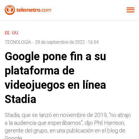
EE. UU.
TECNOLOGÍA
-
29 de septiembre de 2022 - 16:04
Google pone fin a su
plataforma de
videojuegos en línea
Stadia
Stadia, que se lanzó en noviembre de 2019, "no atrajo
a la audiencia que esperábamos", dijo Phil Harrison,
gerente del grupo, en una publicación en el blog de
Google.