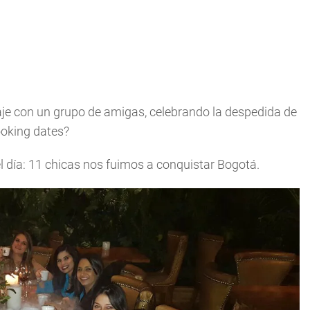
je con un grupo de amigas, celebrando la despedida de
ooking dates?
 día: 11 chicas nos fuimos a conquistar Bogotá.