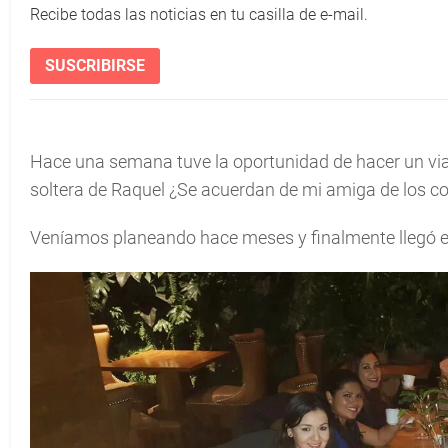
Recibe todas las noticias en tu casilla de e-mail.
SUSCRIBIRSE
Hace una semana tuve la oportunidad de hacer un via
soltera de Raquel ¿Se acuerdan de mi amiga de los c
Veníamos planeando hace meses y finalmente llegó el