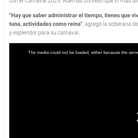
con el Carnaval 2025. Además confesó que lo más difí
"Hay que saber administrar el tiempo, tienes que vivi
tuna, actividades como reina"
, agregó la soberana d
y esplendor para su carnaval.