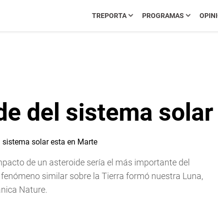
TREPORTA
PROGRAMAS
OPIN
de del sistema solar
mpacto de un asteroide sería el más importante del
n fenómeno similar sobre la Tierra formó nuestra Luna,
ánica Nature.