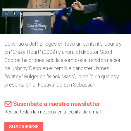
Convirtió a Jeff Bridges en todo un cantante 'country'
en "Crazy Heart" (2009) y ahora el director Scott
Cooper ha orquestado la asombrosa transformación
de Johnny Depp en el temible gángster James
"Whitey" Bulger en "Black Mass", la película que hoy
presenta en el Festival de San Sebastián.
Suscríbete a nuestro newsletter
Recibe todas las noticias en tu casilla de e-mail.
SUSCRIBIRSE