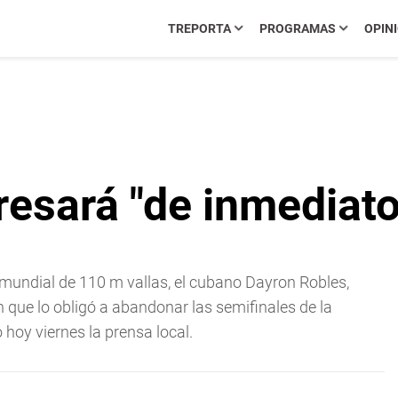
TREPORTA
PROGRAMAS
OPIN
resará "de inmediato
mundial de 110 m vallas, el cubano Dayron Robles,
n que lo obligó a abandonar las semifinales de la
 hoy viernes la prensa local.