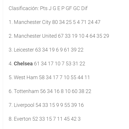
Clasificación: Pts J G E P GF GC Dif
1. Manchester City 80 34 25 5 4 71 24 47
2. Manchester United 67 33 19 10 4 64 35 29
3. Leicester 63 34 19 6 9 61 39 22
4.
Chelsea
61 34 17 10 7 53 31 22
5. West Ham 58 34 17 7 10 55 44 11
6. Tottenham 56 34 16 8 10 60 38 22
7. Liverpool 54 33 15 9 9 55 39 16
8. Everton 52 33 15 7 11 45 42 3