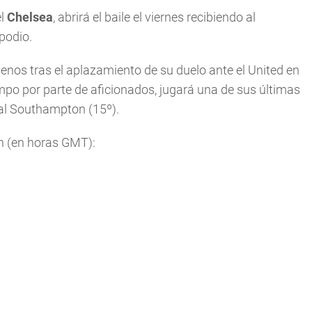
el
Chelsea
, abrirá el baile el viernes recibiendo al
podio.
enos tras el aplazamiento de su duelo ante el United en
mpo por parte de aficionados, jugará una de sus últimas
 al Southampton (15º).
n (en horas GMT):