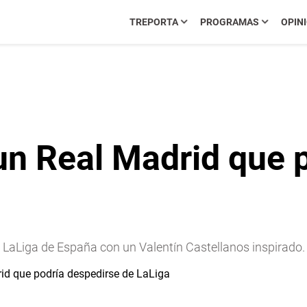
TREPORTA
PROGRAMAS
OPIN
un Real Madrid que 
e LaLiga de España con un Valentín Castellanos inspirado.