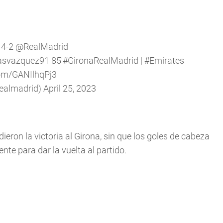
4-2
@RealMadrid
svazquez91
85'
#GironaRealMadrid
|
#Emirates
com/GANIlhqPj3
realmadrid)
April 25, 2023
 dieron la victoria al Girona, sin que los goles de cabeza
nte para dar la vuelta al partido.