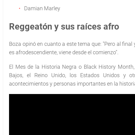
Damian Marley
Reggeatón y sus raíces afro
Boza opinó en cuanto a este tema que: "Pero al final 
es afrodescendiente, viene desde el comienzo".
El Mes de la Historia Negra o Black History Month,
Bajos, el Reino Unido, los Estados Unidos y 
acontecimientos y personas importantes en la historia