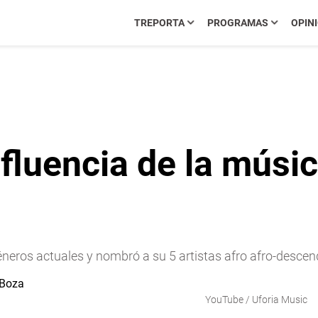
TREPORTA
PROGRAMAS
OPIN
fluencia de la músic
géneros actuales y nombró a su 5 artistas afro afro-descen
YouTube / Uforia Music