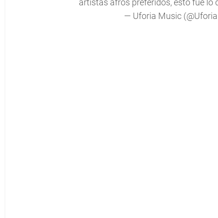
artistas afros preferidos, esto fue l
— Uforia Music (@Ufori