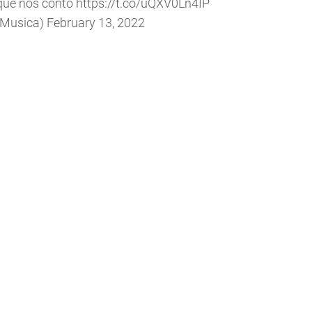
o que nos contó
https://t.co/uQXV0Ln4IP
aMusica)
February 13, 2022