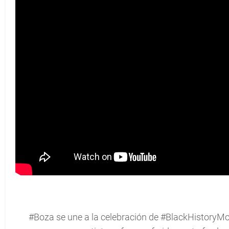
#Boza
se une a la celebración de
#BlackHistoryM