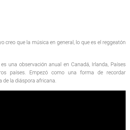
yo creo que la música en general, lo que es el reggeatón
 es una observación anual en Canadá, Irlanda, Países
otros países. Empezó como una forma de recordar
 de la diáspora africana.