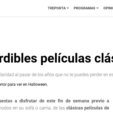
TREPORTA
PROGRAMAS
OPIN
dibles películas clá
aridad al pasar de los años que no te puedes perder en e
uestas a disfrutar de este fin de semana previo a
odos en su sofá o cama, de las
clásicas películas de