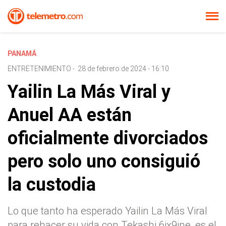
PANAMÁ
ENTRETENIMIENTO
-
28 de febrero de 2024 - 16:10
Yailin La Más Viral y
Anuel AA están
oficialmente divorciados
pero solo uno consiguió
la custodia
Lo que tanto ha esperado Yailin La Más Viral
para rehacer su vida con Tekashi 6ix9ine, es el