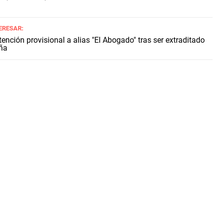
ERESAR:
ención provisional a alias "El Abogado" tras ser extraditado
ña