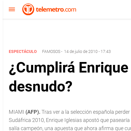
ESPECTÁCULO
FAMOSOS
-
14 de julio de 2010 - 17:43
¿Cumplirá Enrique
desnudo?
MIAMI
(AFP).
Tras ver a la selección española perder
Sudáfrica 2010, Enrique Iglesias apostó que pasearí
salía campeón, una apuesta que ahora afirma que cu