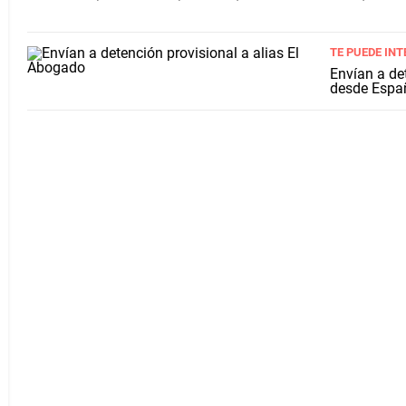
TE PUEDE INT
Envían a det
desde Espa