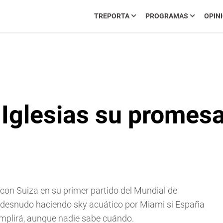
TREPORTA
PROGRAMAS
OPIN
 Iglesias su promes
 con Suiza en su primer partido del Mundial de
a desnudo haciendo sky acuático por Miami si España
mplirá, aunque nadie sabe cuándo.