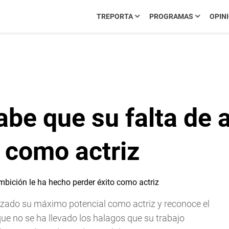
TREPORTA
PROGRAMAS
OPIN
abe que su falta de 
 como actriz
nzado su máximo potencial como actriz y reconoce el
e no se ha llevado los halagos que su trabajo