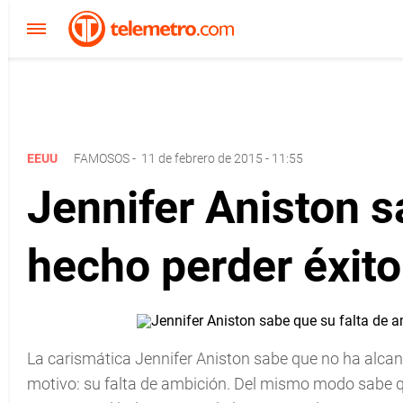
EEUU
FAMOSOS
-
11 de febrero de 2015 - 11:55
Jennifer Aniston s
hecho perder éxito
La carismática Jennifer Aniston sabe que no ha alca
motivo: su falta de ambición. Del mismo modo sabe qu