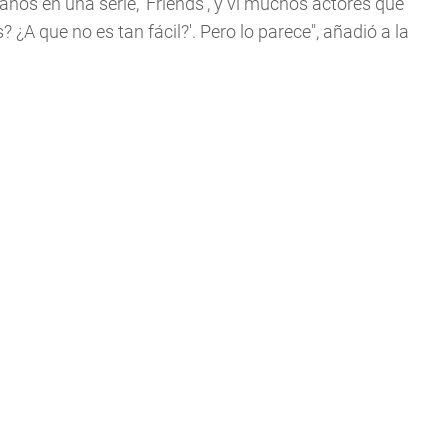
años en una serie, 'Friends', y vi muchos actores que
? ¿A que no es tan fácil?'. Pero lo parece",
añadió a la