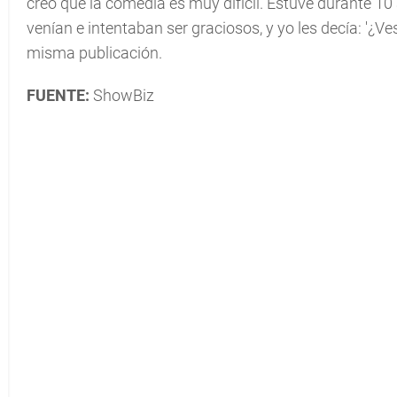
creo que la comedia es muy difícil. Estuve durante 10 
venían e intentaban ser graciosos, y yo les decía: '¿Ves
misma publicación.
FUENTE:
ShowBiz