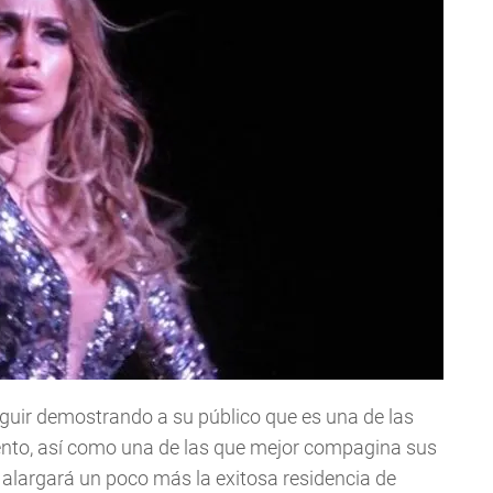
eguir demostrando a su público que es una de las
iento, así como una de las que mejor compagina sus
alargará un poco más la exitosa residencia de