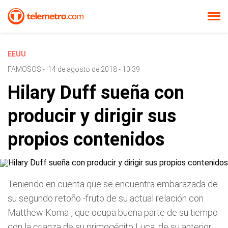
EEUU
FAMOSOS
-
14 de agosto de 2018 - 10:39
Hilary Duff sueña con
producir y dirigir sus
propios contenidos
Teniendo en cuenta que se encuentra embarazada de
su segundo retoño -fruto de su actual relación con
Matthew Koma-, que ocupa buena parte de su tiempo
con la crianza de su primogénito Luca, de su anterior