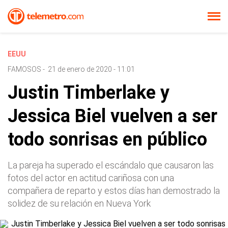
EEUU
FAMOSOS
-
21 de enero de 2020 - 11:01
Justin Timberlake y
Jessica Biel vuelven a ser
todo sonrisas en público
La pareja ha superado el escándalo que causaron las
fotos del actor en actitud cariñosa con una
compañera de reparto y estos días han demostrado la
solidez de su relación en Nueva York